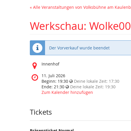
« Alle Veranstaltungen von Volksbühne am Kaule
Werkschau: Wolke0
Der Vorverkauf wurde beendet
Wo
Innenhof
findet
diese
Wann
11. Juli 2026
Veranstaltung
findet
Beginn:
19:30
Deine lokale Zeit:
17:30
statt?
diese
Ende:
21:30
Deine lokale Zeit:
19:30
Veranstaltung
Zum Kalender hinzufügen
statt?
Tickets
Präsenzticket Normal