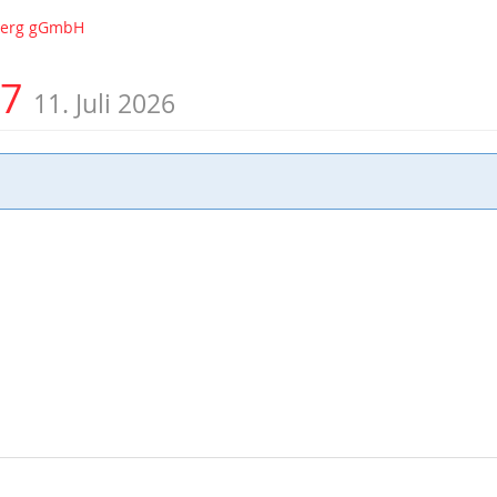
nberg gGmbH
07
11. Juli 2026