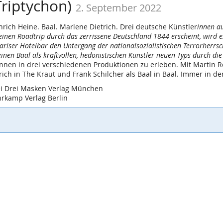
Triptychon)
2. September 2022
rich Heine. Baal. Marlene Dietrich. Drei deutsche Künstler
innen a
inen Roadtrip durch das zerrissene Deutschland 1844 erscheint, wird e
riser Hotelbar den Untergang der nationalsozialistischen Terrorherrsch
inen Baal als kraftvollen, hedonistischen Künstler neuen Typs durch die 
innen in drei verschiedenen Produktionen zu erleben. Mit Martin Re
ich in The Kraut und Frank Schilcher als Baal in Baal. Immer in d
bei Drei Masken Verlag München
hrkamp Verlag Berlin