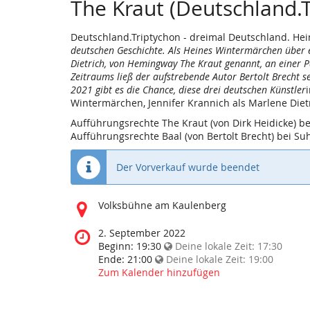
The Kraut (Deutschland.
Deutschland.Triptychon - dreimal Deutschland. Hein
deutschen Geschichte. Als Heines Wintermärchen über e
Dietrich, von Hemingway The Kraut genannt, an einer Pa
Zeitraums ließ der aufstrebende Autor Bertolt Brecht se
2021 gibt es die Chance, diese drei deutschen Künstler
Wintermärchen, Jennifer Krannich als Marlene Dietr
Aufführungsrechte The Kraut (von Dirk Heidicke) 
Aufführungsrechte Baal (von Bertolt Brecht) bei Su
Der Vorverkauf wurde beendet
Wo
Volksbühne am Kaulenberg
findet
diese
Wann
2. September 2022
Veranstaltung
findet
Beginn:
19:30
Deine lokale Zeit:
17:30
statt?
diese
Ende:
21:00
Deine lokale Zeit:
19:00
Veranstaltung
Zum Kalender hinzufügen
statt?