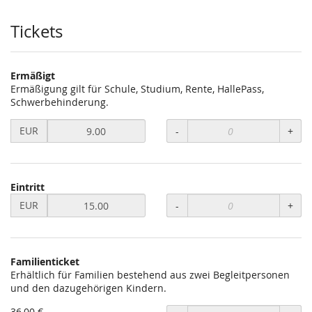
Tickets
Ermäßigt
Ermäßigung gilt für Schule, Studium, Rente, HallePass,
Schwerbehinderung.
Preis
EUR
-
+
in
EUR
für
Ermäßigt
Eintritt
setzen
Preis
EUR
-
+
in
EUR
für
Eintritt
Familienticket
setzen
Erhältlich für Familien bestehend aus zwei Begleitpersonen
und den dazugehörigen Kindern.
36,00 €