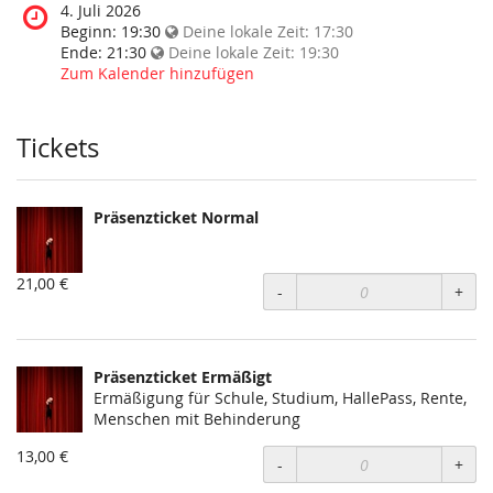
diese
Wann
4. Juli 2026
Veranstaltung
findet
Beginn:
19:30
Deine lokale Zeit:
17:30
statt?
diese
Ende:
21:30
Deine lokale Zeit:
19:30
Veranstaltung
Zum Kalender hinzufügen
statt?
Tickets
Präsenzticket Normal
21,00 €
-
+
Präsenzticket Ermäßigt
Ermäßigung für Schule, Studium, HallePass, Rente,
Menschen mit Behinderung
13,00 €
-
+