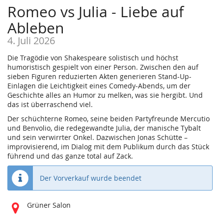
Romeo vs Julia - Liebe auf
Ableben
4. Juli 2026
Die Tragödie von Shakespeare solistisch und höchst
humoristisch gespielt von einer Person. Zwischen den auf
sieben Figuren reduzierten Akten generieren Stand-Up-
Einlagen die Leichtigkeit eines Comedy-Abends, um der
Geschichte alles an Humor zu melken, was sie hergibt. Und
das ist überraschend viel.
Der schüchterne Romeo, seine beiden Partyfreunde Mercutio
und Benvolio, die redegewandte Julia, der manische Tybalt
und sein verwirrter Onkel. Dazwischen Jonas Schütte –
improvisierend, im Dialog mit dem Publikum durch das Stück
führend und das ganze total auf Zack.
Der Vorverkauf wurde beendet
Wo
Grüner Salon
findet