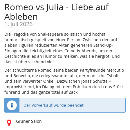
Romeo vs Julia - Liebe auf
Ableben
1. Juli 2026
Die Tragödie von Shakespeare solistisch und höchst
humoristisch gespielt von einer Person. Zwischen den auf
sieben Figuren reduzierten Akten generieren Stand-Up-
Einlagen die Leichtigkeit eines Comedy-Abends, um der
Geschichte alles an Humor zu melken, was sie hergibt. Und
das ist überraschend viel.
Der schüchterne Romeo, seine beiden Partyfreunde Mercutio
und Benvolio, die redegewandte Julia, der manische Tybalt
und sein verwirrter Onkel. Dazwischen Jonas Schütte –
improvisierend, im Dialog mit dem Publikum durch das Stück
führend und das ganze total auf Zack.
Der Vorverkauf wurde beendet
Wo
Grüner Salon
findet