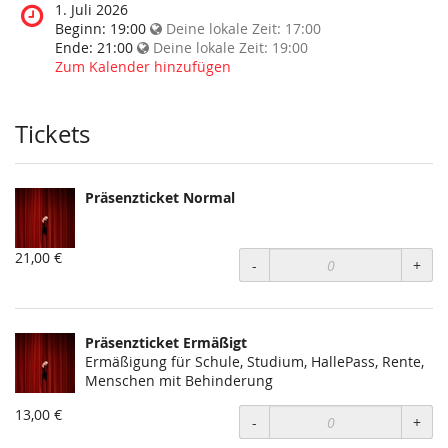
diese
Wann
1. Juli 2026
Veranstaltung
findet
Beginn:
19:00
Deine lokale Zeit:
17:00
statt?
diese
Ende:
21:00
Deine lokale Zeit:
19:00
Veranstaltung
Zum Kalender hinzufügen
statt?
Tickets
Präsenzticket Normal
21,00 €
-
+
Präsenzticket Ermäßigt
Ermäßigung für Schule, Studium, HallePass, Rente,
Menschen mit Behinderung
13,00 €
-
+