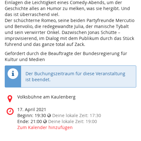
Einlagen die Leichtigkeit eines Comedy-Abends, um der
Geschichte alles an Humor zu melken, was sie hergibt. Und
das ist überraschend viel.
Der schüchterne Romeo, seine beiden Partyfreunde Mercutio
und Benvolio, die redegewandte Julia, der manische Tybalt
und sein verwirrter Onkel. Dazwischen Jonas Schütte –
improvisierend, im Dialog mit dem Publikum durch das Stück
führend und das ganze total auf Zack.
Gefördert durch die Beauftragte der Bundesregierung für
Kultur und Medien
Der Buchungszeitraum für diese Veranstaltung
ist beendet.
Wo
Volksbühne am Kaulenberg
findet
diese
Wann
17. April 2021
Veranstaltung
findet
Beginn:
19:30
Deine lokale Zeit:
17:30
statt?
diese
Ende:
21:00
Deine lokale Zeit:
19:00
Veranstaltung
Zum Kalender hinzufügen
statt?