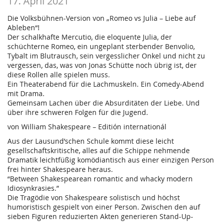
17. April 2021
Die Volksbühnen-Version von „Romeo vs Julia – Liebe auf
Ableben“!
Der schalkhafte Mercutio, die eloquente Julia, der
schüchterne Romeo, ein ungeplant sterbender Benvolio,
Tybalt im Blutrausch, sein vergesslicher Onkel und nicht zu
vergessen, das, was von Jonas Schütte noch übrig ist, der
diese Rollen alle spielen muss.
Ein Theaterabend für die Lachmuskeln. Ein Comedy-Abend
mit Drama.
Gemeinsam Lachen über die Absurditäten der Liebe. Und
über ihre schweren Folgen für die Jugend.
von William Shakespeare – Editión internationál
Aus der Lausund’schen Schule kommt diese leicht
gesellschaftskritische, alles auf die Schippe nehmende
Dramatik leichtfüßig komödiantisch aus einer einzigen Person
frei hinter Shakespeare heraus.
“Between Shakespearean romantic and whacky modern
Idiosynkrasies.”
Die Tragödie von Shakespeare solistisch und höchst
humoristisch gespielt von einer Person. Zwischen den auf
sieben Figuren reduzierten Akten generieren Stand-Up-