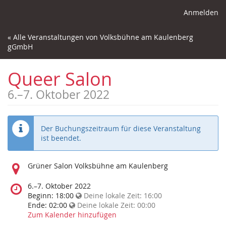
Anmelden
« Alle Veranstaltungen von Volksbühne am Kaulenberg
gGmbH
Queer Salon
6.
–
7. Oktober 2022
Der Buchungszeitraum für diese Veranstaltung
ist beendet.
Wo
Grüner Salon Volksbühne am Kaulenberg
findet
diese
Wann
6.
–
7. Oktober 2022
Veranstaltung
findet
Beginn:
18:00
Deine lokale Zeit:
16:00
statt?
diese
Ende:
02:00
Deine lokale Zeit:
00:00
Veranstaltung
Zum Kalender hinzufügen
statt?