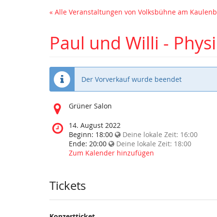
« Alle Veranstaltungen von Volksbühne am Kaule
Paul und Willi - Phy
Der Vorverkauf wurde beendet
Wo
Grüner Salon
findet
diese
Wann
14. August 2022
Veranstaltung
findet
Beginn:
18:00
Deine lokale Zeit:
16:00
statt?
diese
Ende:
20:00
Deine lokale Zeit:
18:00
Veranstaltung
Zum Kalender hinzufügen
statt?
Tickets
Konzertticket