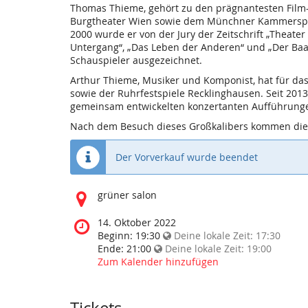
Thomas Thieme, gehört zu den prägnantesten Film
Burgtheater Wien sowie dem Münchner Kammerspiel
2000 wurde er von der Jury der Zeitschrift „Theate
Untergang“, „Das Leben der Anderen“ und „Der Ba
Schauspieler ausgezeichnet.
Arthur Thieme, Musiker und Komponist, hat für das
sowie der Ruhrfestspiele Recklinghausen. Seit 201
gemeinsam entwickelten konzertanten Aufführungen 
Nach dem Besuch dieses Großkalibers kommen die T
Der Vorverkauf wurde beendet
Wo
grüner salon
findet
diese
Wann
14. Oktober 2022
Veranstaltung
findet
Beginn:
19:30
Deine lokale Zeit:
17:30
statt?
diese
Ende:
21:00
Deine lokale Zeit:
19:00
Veranstaltung
Zum Kalender hinzufügen
statt?