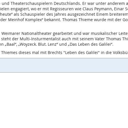
- und Theaterschauspielern Deutschlands. Er war unter anderem 
en engagiert, wo er mit ­Regisseuren wie Claus Peymann, Einar 
r heute“ als Schauspieler des Jahres ausgezeichnet Einem breiter
ader Meinhof Komplex“ bekannt. Thomas Thieme wurde mit der Gol
 Weimarer Nationaltheater gearbeitet und war musikalischer Leite
3 steht der Multi-Insturmentalist auch mit seinem Vater Thomas 
„Baal“, „Woyzeck. Blut. Lenz“ und „Das Leben des Galilei“.
hiemes dieses mal mit Brechts "Leben des Galilei" in die Volksb