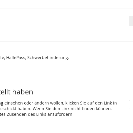
Pr
in
E
fü
Pr
N
se
nte, HallePass, Schwerbehinderung.
tellt haben
ng einsehen oder ändern wollen, klicken Sie auf den Link in
 geschickt haben. Wenn Sie den Link nicht finden können,
utes Zusenden des Links anzufordern.