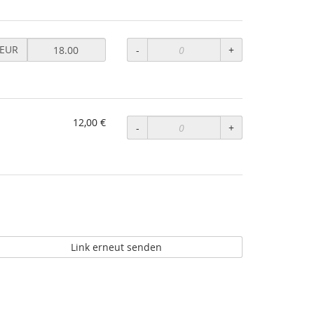
eis
EUR
-
+
UR
r
äsenzticket
ormal
12,00 €
tzen
-
+
Link erneut senden