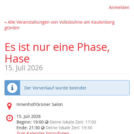
Anmelden
« Alle Veranstaltungen von Volksbühne am Kaulenberg
gGmbH
Es ist nur eine Phase,
Hase
15. Juli 2026
Der Vorverkauf wurde beendet
Wo
Innenhof/Grüner Salon
findet
diese
Wann
15. Juli 2026
Veranstaltung
findet
Beginn:
19:00
Deine lokale Zeit:
17:00
statt?
diese
Ende:
21:30
Deine lokale Zeit:
19:30
Veranstaltung
Zum Kalender hinzufügen