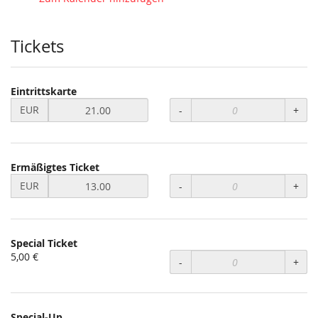
statt?
Tickets
Eintrittskarte
Preis
EUR
-
+
in
EUR
für
Eintrittskarte
Ermäßigtes Ticket
setzen
Preis
EUR
-
+
in
EUR
für
Ermäßigtes
Special Ticket
Ticket
5,00 €
setzen
-
+
Special-Up