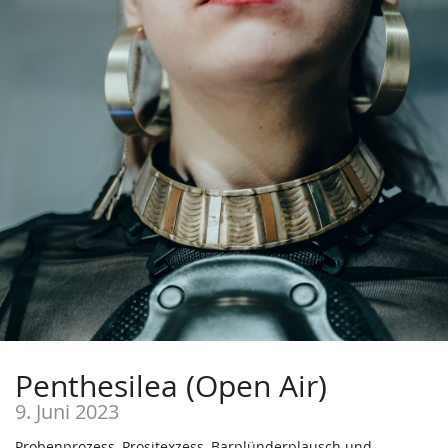
Penthesilea (Open Air)
9. Juni 2023
Probenprozess, Prositexzess, Barplünderplausch und