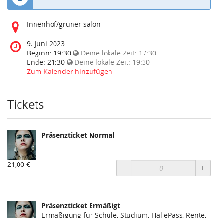
Wo
Innenhof/grüner salon
findet
diese
Wann
9. Juni 2023
Veranstaltung
findet
Beginn:
19:30
Deine lokale Zeit:
17:30
statt?
diese
Ende:
21:30
Deine lokale Zeit:
19:30
Veranstaltung
Zum Kalender hinzufügen
statt?
Tickets
Präsenzticket Normal
21,00 €
-
+
Präsenzticket Ermäßigt
Ermäßigung für Schule, Studium, HallePass, Rente,