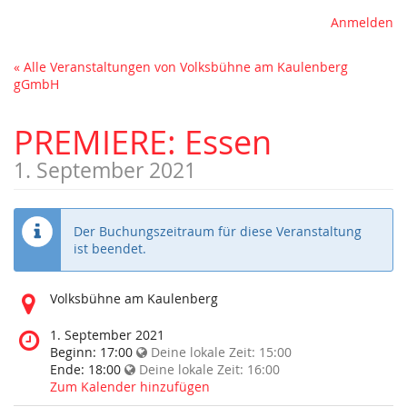
Anmelden
« Alle Veranstaltungen von Volksbühne am Kaulenberg
gGmbH
PREMIERE: Essen
1. September 2021
Der Buchungszeitraum für diese Veranstaltung
ist beendet.
Wo
Volksbühne am Kaulenberg
findet
diese
Wann
1. September 2021
Veranstaltung
findet
Beginn:
17:00
Deine lokale Zeit:
15:00
statt?
diese
Ende:
18:00
Deine lokale Zeit:
16:00
Veranstaltung
Zum Kalender hinzufügen
statt?