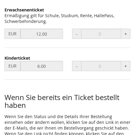
Erwachsenenticket
Ermäßigung gilt für Schule, Studium, Rente, HallePass,
Schwerbehinderung.
Preis
EUR
-
+
in
EUR
für
Erwachsenenticket
Kinderticket
setzen
Preis
EUR
-
+
in
EUR
für
Kinderticket
setzen
Wenn Sie bereits ein Ticket bestellt
haben
Wenn Sie den Status und die Details Ihrer Bestellung
einsehen oder ändern wollen, klicken Sie auf den Link in einer
der E-Mails, die wir Ihnen im Bestellvorgang geschickt haben.
Wenn Sie den Link nicht finden können, klicken Sie auf den