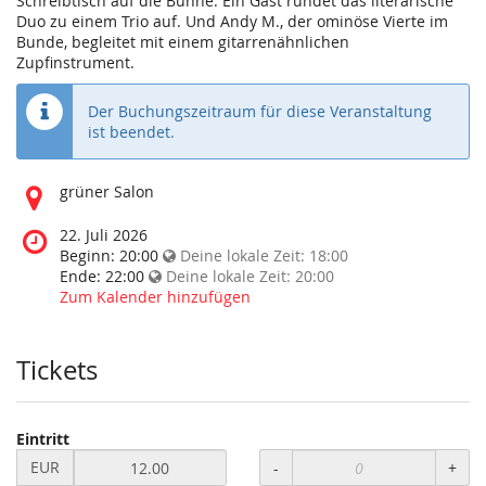
Schreibtisch auf die Bühne. Ein Gast rundet das literarische
Duo zu einem Trio auf. Und Andy M., der ominöse Vierte im
Bunde, begleitet mit einem gitarrenähnlichen
Zupfinstrument.
Der Buchungszeitraum für diese Veranstaltung
ist beendet.
Wo
grüner Salon
findet
diese
Wann
22. Juli 2026
Veranstaltung
findet
Beginn:
20:00
Deine lokale Zeit:
18:00
statt?
diese
Ende:
22:00
Deine lokale Zeit:
20:00
Veranstaltung
Zum Kalender hinzufügen
statt?
Tickets
Eintritt
Preis
EUR
-
+
in