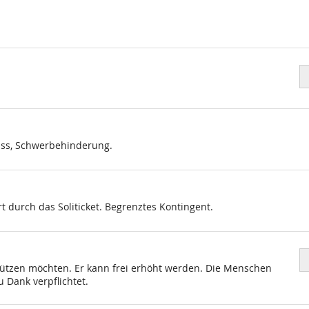
Pr
in
E
fü
Ei
se
Pass, Schwerbehinderung.
ert durch das Soliticket. Begrenztes Kontingent.
Pr
in
erstützen möchten. Er kann frei erhöht werden. Die Menschen
E
 Dank verpflichtet.
fü
So