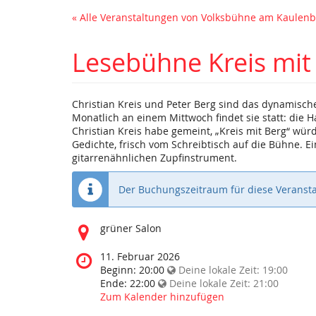
« Alle Veranstaltungen von Volksbühne am Kaule
Lesebühne Kreis mit
Christian Kreis und Peter Berg sind das dynamische
Monatlich an einem Mittwoch findet sie statt: die 
Christian Kreis habe gemeint, „Kreis mit Berg“ wü
Gedichte, frisch vom Schreibtisch auf die Bühne. E
gitarrenähnlichen Zupfinstrument.
Der Buchungszeitraum für diese Veransta
Wo
grüner Salon
findet
diese
Wann
11. Februar 2026
Veranstaltung
findet
Beginn:
20:00
Deine lokale Zeit:
19:00
statt?
diese
Ende:
22:00
Deine lokale Zeit:
21:00
Veranstaltung
Zum Kalender hinzufügen
statt?