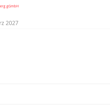
nberg gGmbH
rz 2027