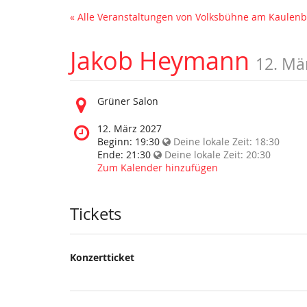
« Alle Veranstaltungen von Volksbühne am Kaule
Jakob Heymann
12. Mä
Wo
Grüner Salon
findet
diese
Wann
12. März 2027
Veranstaltung
findet
Beginn:
19:30
Deine lokale Zeit:
18:30
statt?
diese
Ende:
21:30
Deine lokale Zeit:
20:30
Veranstaltung
Zum Kalender hinzufügen
statt?
Tickets
Konzertticket