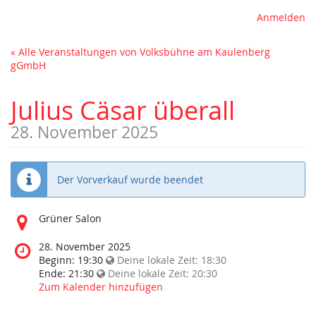
Anmelden
« Alle Veranstaltungen von Volksbühne am Kaulenberg
gGmbH
Julius Cäsar überall
28. November 2025
Der Vorverkauf wurde beendet
Wo
Grüner Salon
findet
diese
Wann
28. November 2025
Veranstaltung
findet
Beginn:
19:30
Deine lokale Zeit:
18:30
statt?
diese
Ende:
21:30
Deine lokale Zeit:
20:30
Veranstaltung
Zum Kalender hinzufügen
statt?