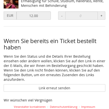
Ermäßigung für Schule, Studium, HallePass, Rente,
setzen
Menschen mit Behinderung
Preis
EUR
-
+
in
EUR
für
Präsenzticket
Ermäßigt
Wenn Sie bereits ein Ticket bestellt
setzen
haben
Wenn Sie den Status und die Details Ihrer Bestellung
einsehen oder ändern wollen, klicken Sie auf den Link in einer
der E-Mails, die wir Ihnen im Bestellvorgang geschickt haben.
Wenn Sie den Link nicht finden können, klicken Sie auf den
folgenden Button, um ein erneutes Zusenden des Links
anzufordern.
Link erneut senden
Wir wünschen viel Vergnügen
Veranstalter kontaktieren
Datenschutzerklärung
Impressum