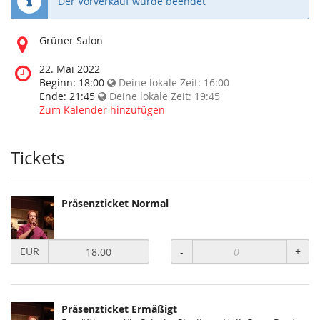
Der Vorverkauf wurde beendet
Wo
Grüner Salon
findet
diese
Wann
22. Mai 2022
Veranstaltung
findet
Beginn:
18:00
Deine lokale Zeit:
16:00
statt?
diese
Ende:
21:45
Deine lokale Zeit:
19:45
Veranstaltung
Zum Kalender hinzufügen
statt?
Tickets
Präsenzticket Normal
Preis
EUR
-
+
in
EUR
für
Präsenzticket
Präsenzticket Ermäßigt
Normal