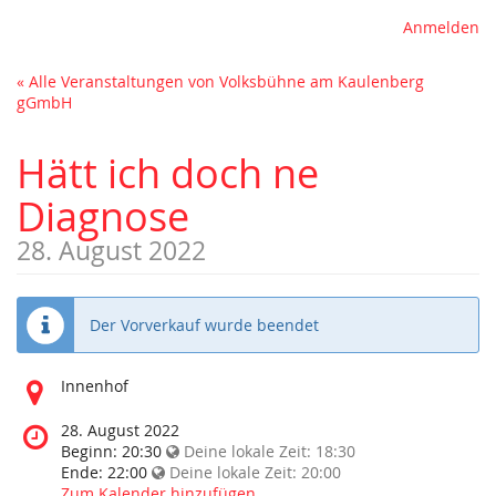
Anmelden
« Alle Veranstaltungen von Volksbühne am Kaulenberg
gGmbH
Hätt ich doch ne
Diagnose
28. August 2022
Der Vorverkauf wurde beendet
Wo
Innenhof
findet
diese
Wann
28. August 2022
Veranstaltung
findet
Beginn:
20:30
Deine lokale Zeit:
18:30
statt?
diese
Ende:
22:00
Deine lokale Zeit:
20:00
Veranstaltung
Zum Kalender hinzufügen