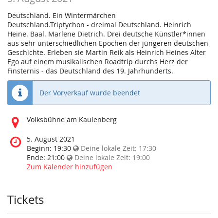
Deutschland. Ein Wintermärchen
Deutschland.Triptychon - dreimal Deutschland. Heinrich
Heine. Baal. Marlene Dietrich. Drei deutsche Künstler*innen
aus sehr unterschiedlichen Epochen der jüngeren deutschen
Geschichte. Erleben sie Martin Reik als Heinrich Heines Alter
Ego auf einem musikalischen Roadtrip durchs Herz der
Finsternis - das Deutschland des 19. Jahrhunderts.
Der Vorverkauf wurde beendet
Wo
Volksbühne am Kaulenberg
findet
diese
Wann
5. August 2021
Veranstaltung
findet
Beginn:
19:30
Deine lokale Zeit:
17:30
statt?
diese
Ende:
21:00
Deine lokale Zeit:
19:00
Veranstaltung
Zum Kalender hinzufügen
statt?
Tickets