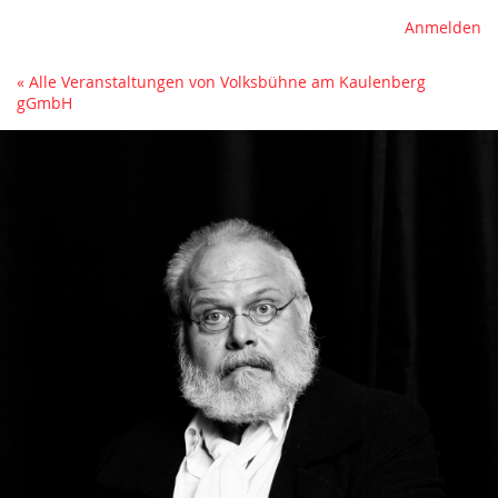
Anmelden
« Alle Veranstaltungen von Volksbühne am Kaulenberg
gGmbH