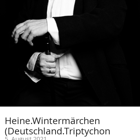
Heine.Wintermärchen
(Deutschland.Triptychon
5. August 2021