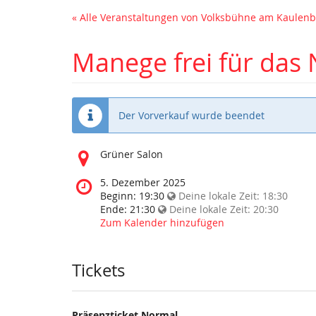
« Alle Veranstaltungen von Volksbühne am Kaule
Manege frei für das
Der Vorverkauf wurde beendet
Wo
Grüner Salon
findet
diese
Wann
5. Dezember 2025
Veranstaltung
findet
Beginn:
19:30
Deine lokale Zeit:
18:30
statt?
diese
Ende:
21:30
Deine lokale Zeit:
20:30
Veranstaltung
Zum Kalender hinzufügen
statt?
Tickets
Präsenzticket Normal