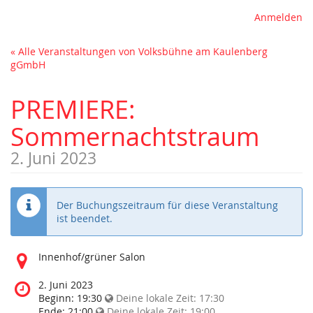
Anmelden
« Alle Veranstaltungen von Volksbühne am Kaulenberg
gGmbH
PREMIERE:
Sommernachtstraum
2. Juni 2023
Der Buchungszeitraum für diese Veranstaltung
ist beendet.
Wo
Innenhof/grüner Salon
findet
diese
Wann
2. Juni 2023
Veranstaltung
findet
Beginn:
19:30
Deine lokale Zeit:
17:30
statt?
diese
Ende:
21:00
Deine lokale Zeit:
19:00