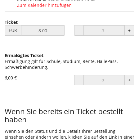
Veranstaltung
Zum Kalender hinzufügen
statt?
Ticket
Preis
EUR
-
+
in
EUR
für
Ticket
Ermäßigtes Ticket
setzen
Ermäßigung gilt für Schule, Studium, Rente, HallePass,
Schwerbehinderung.
6,00 €
-
+
Wenn Sie bereits ein Ticket bestellt
haben
Wenn Sie den Status und die Details Ihrer Bestellung
einsehen oder ändern wollen, klicken Sie auf den Link in einer