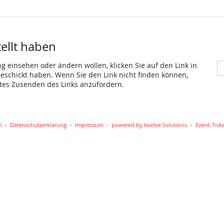
fü
Fr
P
se
tellt haben
ng einsehen oder ändern wollen, klicken Sie auf den Link in
 geschickt haben. Wenn Sie den Link nicht finden können,
utes Zusenden des Links anzufordern.
n
Datenschutzerklärung
Impressum
powered by twelve Solutions
Event-Tick