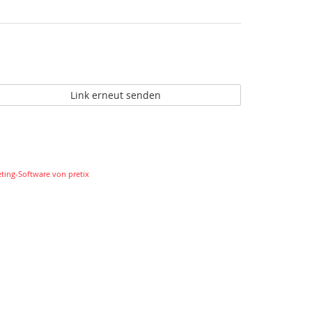
r
eie
reisangabe
tzen
Link erneut senden
eting-Software von pretix