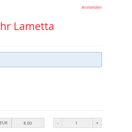
Anmelden
ehr Lametta
eis
EUR
-
+
UR