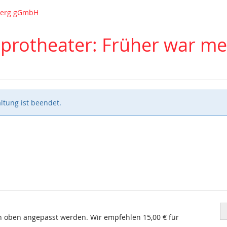
nberg gGmbH
Improtheater: Früher war m
ltung ist beendet.
Pr
in
ch oben angepasst werden. Wir empfehlen 15,00 € für
E