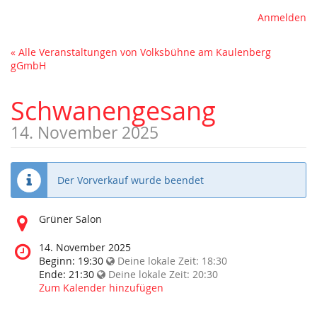
Anmelden
« Alle Veranstaltungen von Volksbühne am Kaulenberg
gGmbH
Schwanengesang
14. November 2025
Der Vorverkauf wurde beendet
Wo
Grüner Salon
findet
diese
Wann
14. November 2025
Veranstaltung
findet
Beginn:
19:30
Deine lokale Zeit:
18:30
statt?
diese
Ende:
21:30
Deine lokale Zeit:
20:30
Veranstaltung
Zum Kalender hinzufügen
statt?