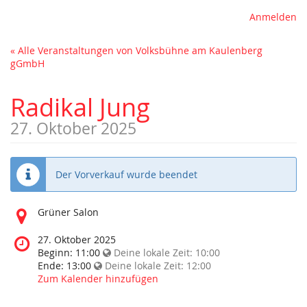
Anmelden
« Alle Veranstaltungen von Volksbühne am Kaulenberg
gGmbH
Radikal Jung
27. Oktober 2025
Der Vorverkauf wurde beendet
Wo
Grüner Salon
findet
diese
Wann
27. Oktober 2025
Veranstaltung
findet
Beginn:
11:00
Deine lokale Zeit:
10:00
statt?
diese
Ende:
13:00
Deine lokale Zeit:
12:00
Veranstaltung
Zum Kalender hinzufügen
statt?