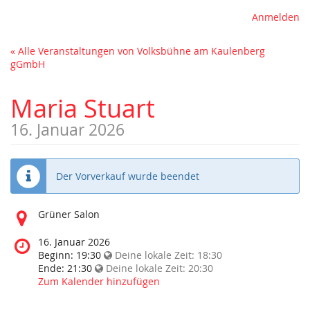
Anmelden
« Alle Veranstaltungen von Volksbühne am Kaulenberg
gGmbH
Maria Stuart
16. Januar 2026
Der Vorverkauf wurde beendet
Wo
Grüner Salon
findet
diese
Wann
16. Januar 2026
Veranstaltung
findet
Beginn:
19:30
Deine lokale Zeit:
18:30
statt?
diese
Ende:
21:30
Deine lokale Zeit:
20:30
Veranstaltung
Zum Kalender hinzufügen
statt?