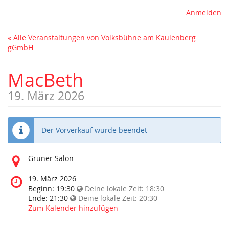
Anmelden
« Alle Veranstaltungen von Volksbühne am Kaulenberg
gGmbH
MacBeth
19. März 2026
Der Vorverkauf wurde beendet
Wo
Grüner Salon
findet
diese
Wann
19. März 2026
Veranstaltung
findet
Beginn:
19:30
Deine lokale Zeit:
18:30
statt?
diese
Ende:
21:30
Deine lokale Zeit:
20:30
Veranstaltung
Zum Kalender hinzufügen
statt?