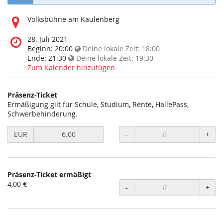
Wo
Volksbühne am Kaulenberg
findet
diese
Wann
28. Juli 2021
Veranstaltung
findet
Beginn:
20:00
Deine lokale Zeit:
18:00
statt?
diese
Ende:
21:30
Deine lokale Zeit:
19:30
Veranstaltung
Zum Kalender hinzufügen
statt?
Präsenz-Ticket
Ermäßigung gilt für Schule, Studium, Rente, HallePass,
Schwerbehinderung.
Preis
EUR
-
+
in
EUR
für
Präsenz-
Präsenz-Ticket ermäßigt
Ticket
4,00 €
setzen
-
+