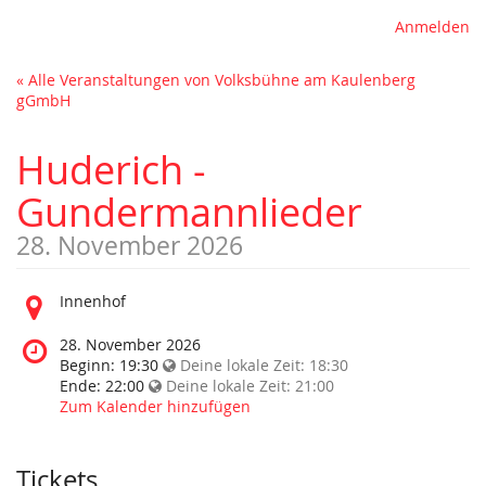
Anmelden
« Alle Veranstaltungen von Volksbühne am Kaulenberg
gGmbH
Huderich -
Gundermannlieder
28. November 2026
Wo
Innenhof
findet
diese
Wann
28. November 2026
Veranstaltung
findet
Beginn:
19:30
Deine lokale Zeit:
18:30
statt?
diese
Ende:
22:00
Deine lokale Zeit:
21:00
Veranstaltung
Zum Kalender hinzufügen
statt?
Tickets