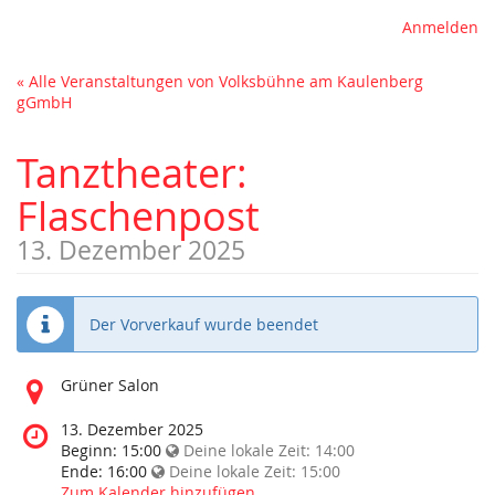
Anmelden
« Alle Veranstaltungen von Volksbühne am Kaulenberg
gGmbH
Tanztheater:
Flaschenpost
13. Dezember 2025
Der Vorverkauf wurde beendet
Wo
Grüner Salon
findet
diese
Wann
13. Dezember 2025
Veranstaltung
findet
Beginn:
15:00
Deine lokale Zeit:
14:00
statt?
diese
Ende:
16:00
Deine lokale Zeit:
15:00
Veranstaltung
Zum Kalender hinzufügen