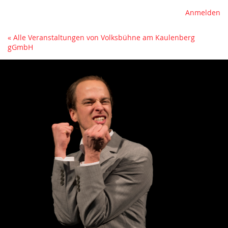
Anmelden
« Alle Veranstaltungen von Volksbühne am Kaulenberg
gGmbH