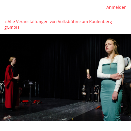
Anmelden
« Alle Veranstaltungen von Volksbühne am Kaulenberg
gGmbH